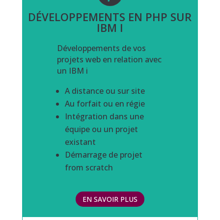
DÉVELOPPEMENTS EN PHP SUR
IBM I
Développements de vos
projets web en relation avec
un IBM i
A distance ou sur site
Au forfait ou en régie
Intégration dans une
équipe ou un projet
existant
Démarrage de projet
from scratch
EN SAVOIR PLUS