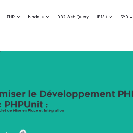
PHP
Node.js
DB2 Web Query
IBM i
SYD –